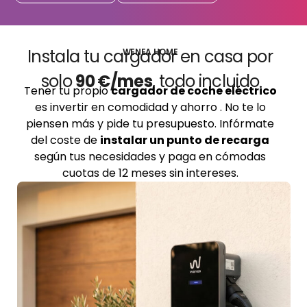
Instala tu cargador en casa por
WENEA HOME
solo
90 €/mes
, todo incluido
Tener tu propio
cargador de coche eléctrico
es invertir en comodidad y ahorro . No te lo
piensen más y pide tu presupuesto. Infórmate
del coste de
instalar un punto de recarga
según tus necesidades y paga en cómodas
cuotas de 12 meses sin intereses.