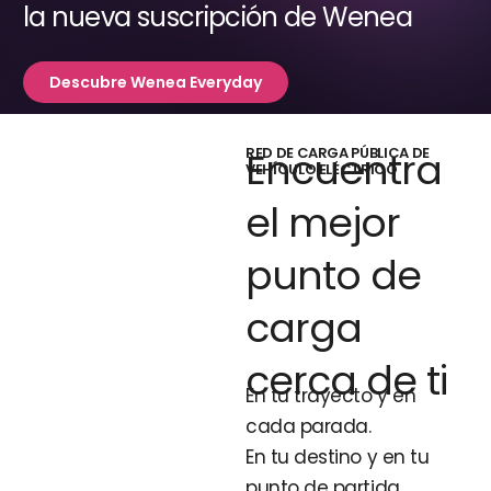
la nueva suscripción de Wenea
Descubre Wenea Everyday
RED DE CARGA PÚBLICA DE
Encuentra
VEHÍCULO ELÉCTRICO
el mejor
punto de
carga
cerca de ti
En tu trayecto y en
cada parada.
En tu destino y en tu
punto de partida.