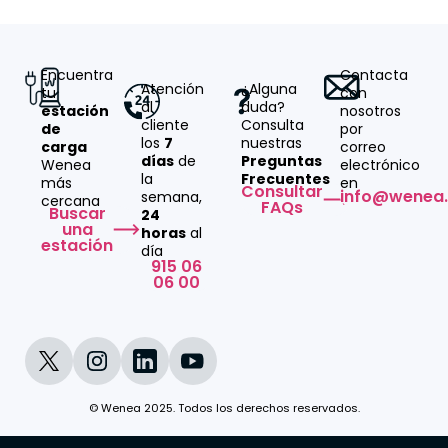
Encuentra
Contacta
Atención
¿Alguna
tu
con
al
duda?
estación
nosotros
cliente
Consulta
de
por
los
7
nuestras
carga
correo
días
de
Preguntas
Wenea
electrónico
la
Frecuentes
más
en
Consultar
info@wenea
semana,
cercana
FAQs
Buscar
24
una
horas
al
estación
día
915 06
06 00
© Wenea 2025. Todos los derechos reservados.