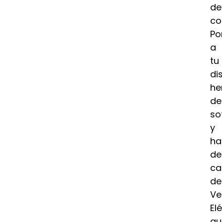
de
co
Po
a
tu
di
he
de
so
y
ha
de
ca
de
Ve
El
qu