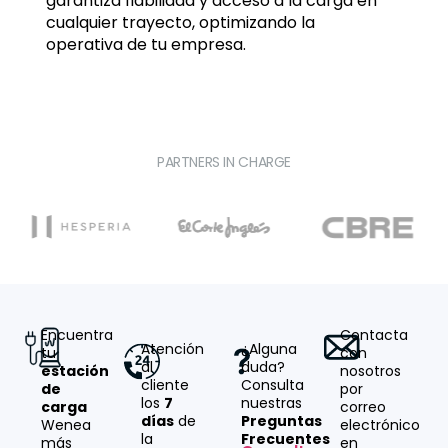
garantiza fiabilidad y acceso a la carga en
cualquier trayecto, optimizando la
operativa de tu empresa.
PARTNERS IN CHARGE
Encuentra
Contacta
Atención
¿Alguna
tu
con
al
duda?
estación
nosotros
cliente
Consulta
de
por
los
7
nuestras
carga
correo
días
de
Preguntas
Wenea
electrónico
la
Frecuentes
más
en