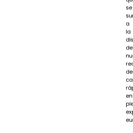
se
s
a
la
di
de
nu
re
de
ca
rá
en
pl
ex
eu