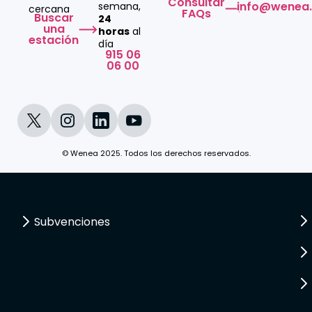
Consultar
info@wenea
semana,
cercana
FAQs
Buscar
24
una
horas
al
estación
día
915 06
06 00
© Wenea 2025. Todos los derechos reservados.
Subvenciones