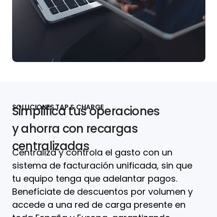
SOLUCIONES TAP & CHARGE
Simplifica tus operaciones
y ahorra con recargas
centralizadas
Centraliza y controla el gasto con un
sistema de facturación unificada, sin que
tu equipo tenga que adelantar pagos.
Benefíciate de descuentos por volumen y
accede a una red de carga presente en