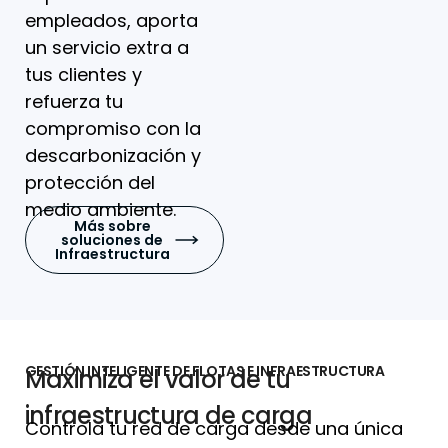
empleados, aporta
un servicio extra a
tus clientes y
refuerza tu
compromiso con la
descarbonización y
protección del
medio ambiente.
Más sobre
soluciones de
Infraestructura
GESTIÓN INTELIGENTE DE FLOTAS E INFRAESTRUCTURA
Maximiza el valor de tu
infraestructura de carga
Controla tu red de carga desde una única