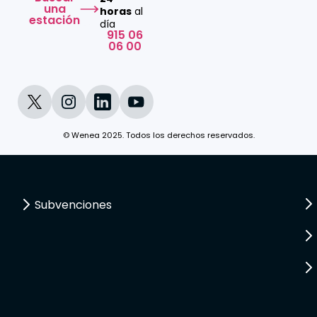
una
horas
al
estación
día
915 06
06 00
© Wenea 2025. Todos los derechos reservados.
Subvenciones