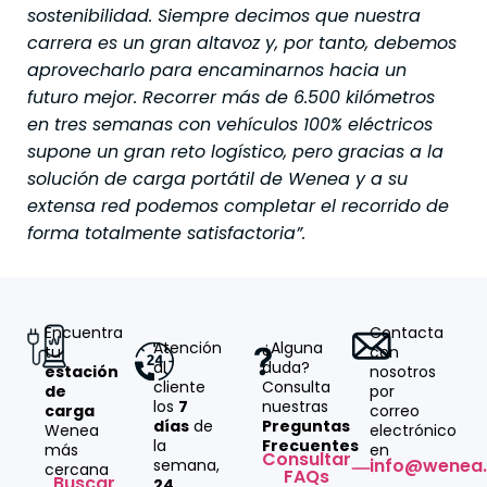
sostenibilidad. Siempre decimos que nuestra
carrera es un gran altavoz y, por tanto, debemos
aprovecharlo para encaminarnos hacia un
futuro mejor. Recorrer más de 6.500 kilómetros
en tres semanas con vehículos 100% eléctricos
supone un gran reto logístico, pero gracias a la
solución de carga portátil de Wenea y a su
extensa red podemos completar el recorrido de
forma totalmente satisfactoria”.
Encuentra
Contacta
Atención
¿Alguna
tu
con
al
duda?
estación
nosotros
cliente
Consulta
de
por
los
7
nuestras
carga
correo
días
de
Preguntas
Wenea
electrónico
la
Frecuentes
más
en
Consultar
info@wenea
semana,
cercana
FAQs
Buscar
24