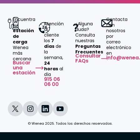
Encuentra
Contacta
Atención
¿Alguna
tu
con
al
duda?
estación
nosotros
cliente
Consulta
de
por
los
7
nuestras
carga
correo
días
de
Preguntas
Wenea
electrónico
la
Frecuentes
más
en
Consultar
info@wenea
semana,
cercana
FAQs
Buscar
24
una
horas
al
estación
día
915 06
06 00
© Wenea 2025. Todos los derechos reservados.